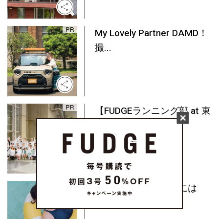
My Lovely Partner DAMD！
撮...
【FUDGEランニング部 at 東
京...
週末のプールサイドには
《ア...