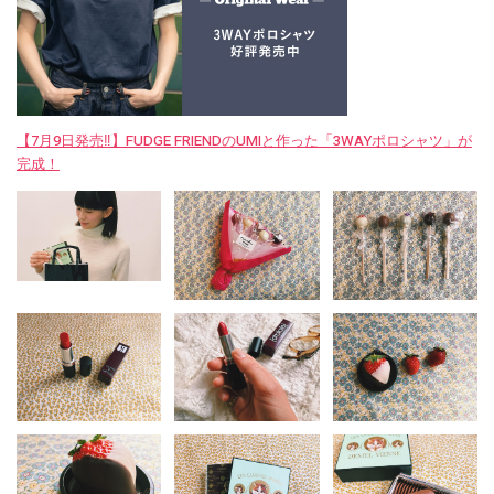
【7月9日発売‼︎】FUDGE FRIENDのUMIと作った「3WAYポロシャツ」が
完成！