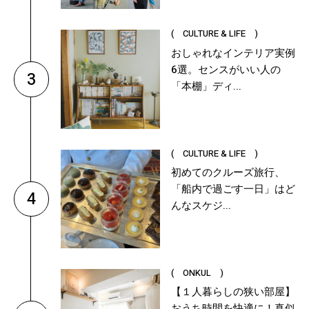
( CULTURE & LIFE )
おしゃれなインテリア実例
6選。センスがいい人の
3
「本棚」ディ...
( CULTURE & LIFE )
初めてのクルーズ旅行、
「船内で過ごす一日」はど
4
んなスケジ...
( ONKUL )
【１人暮らしの狭い部屋】
おうち時間を快適に！真似