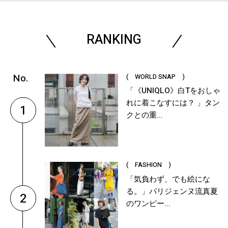
RANKING
( WORLD SNAP )
「《UNIQLO》白Tをおしゃ
れに着こなすには？ 」タン
1
クとの重...
( FASHION )
「気負わず、でも絵にな
る。」パリジェンヌ流真夏
2
のワンピー...