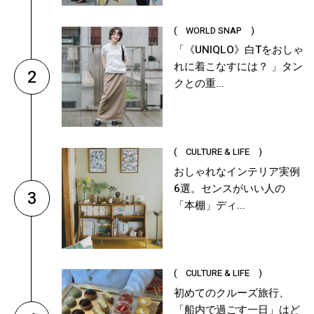
( WORLD SNAP )
「《UNIQLO》白Tをおしゃ
れに着こなすには？ 」タン
2
クとの重...
( CULTURE & LIFE )
おしゃれなインテリア実例
6選。センスがいい人の
3
「本棚」ディ...
( CULTURE & LIFE )
初めてのクルーズ旅行、
「船内で過ごす一日」はど