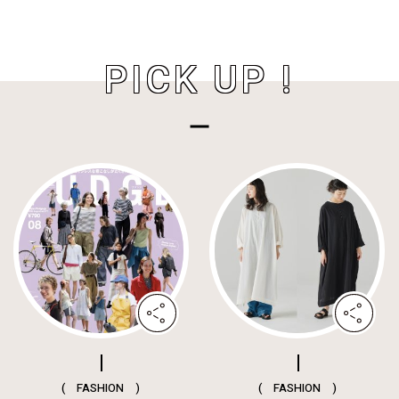
PICK UP !
( FASHION )
( FASHION )