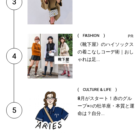
3
( FASHION )
《靴下屋》のハイソックス
の着こなしコーデ術｜おし
4
ゃれは足...
( CULTURE & LIFE )
8月がスタート！赤のグル
ープ×○の牡羊座・本質と運
5
命は？自分...