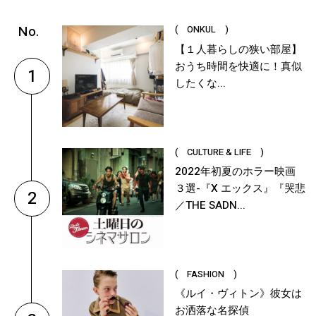
( ONKUL )
【１人暮らしの狭い部屋】
おうち時間を快適に！真似
1
したくな...
( CULTURE & LIFE )
2022年初夏のホラー映画
３選-『X エックス』『哭悲
2
／THE SADN...
( FASHION )
《ルイ・ヴィトン》彼女は
お洒落な名探偵