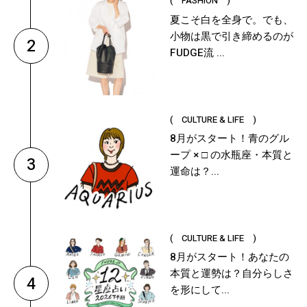
( FASHION )
夏こそ白を全身で。でも、
小物は黒で引き締めるのが
2
FUDGE流 ...
( CULTURE & LIFE )
8月がスタート！青のグル
ープ × □ の水瓶座・本質と
3
運命は？...
( CULTURE & LIFE )
8月がスタート！あなたの
本質と運勢は？自分らしさ
4
を形にして...