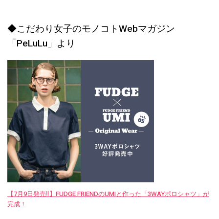
◆こだわり女子のモノコトWebマガジン
「PeLuLu」より
【7月9日発売‼︎】FUDGE FRIENDのUMIと作った「3WAYポロシャツ」が
完成！