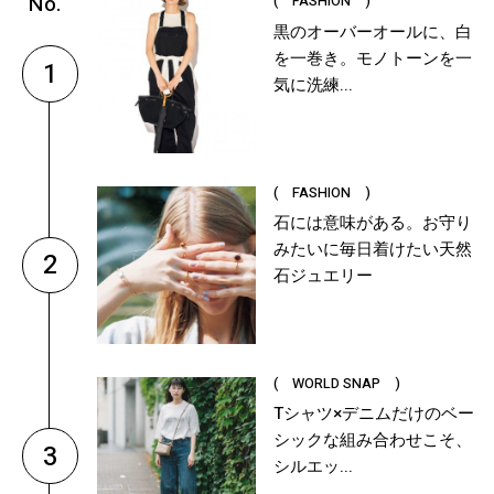
( FASHION )
黒のオーバーオールに、白
を一巻き。モノトーンを一
1
気に洗練...
( FASHION )
石には意味がある。お守り
みたいに毎日着けたい天然
2
石ジュエリー
( WORLD SNAP )
Tシャツ×デニムだけのベー
シックな組み合わせこそ、
3
シルエッ...