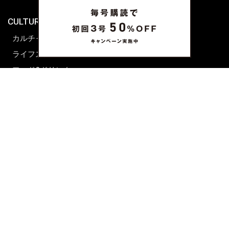
海外生活
CULTURE & LIFE
カルチャー
ライフスタイル
フード&ドリンク
コラム
週末アジア
プレイリスト
シネマサロン
前田エマの東京ぐるり
誰かの話
FORTUNE
PRESENT & EVENT