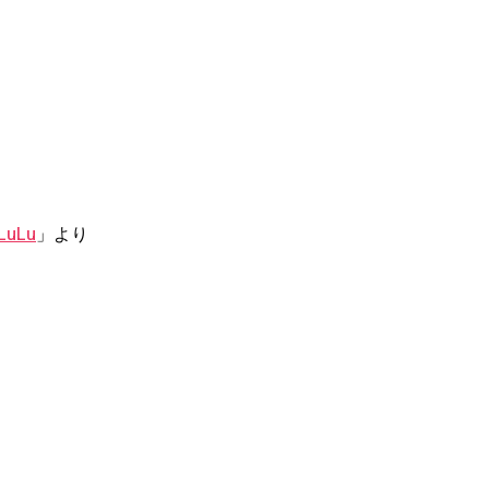
LuLu
」より