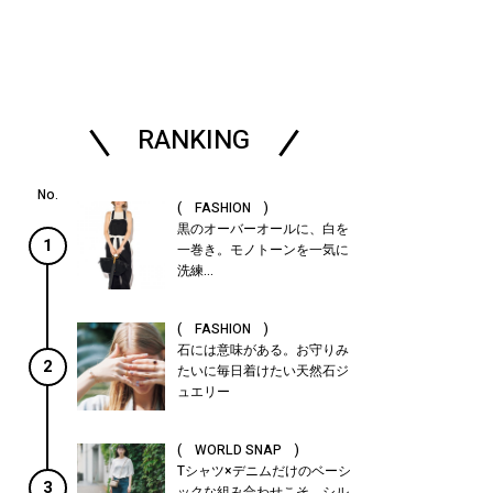
RANKING
( FASHION )
黒のオーバーオールに、白を
1
一巻き。モノトーンを一気に
洗練...
( FASHION )
石には意味がある。お守りみ
2
たいに毎日着けたい天然石ジ
ュエリー
( WORLD SNAP )
Tシャツ×デニムだけのベーシ
3
ックな組み合わせこそ、シル