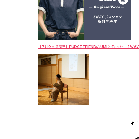
【7月9日発売‼︎】FUDGE FRIENDのUMIと作った「3
#ド