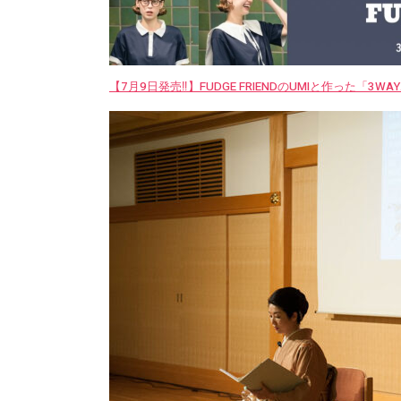
【7月9日発売‼︎】FUDGE FRIENDのUMIと作った「3