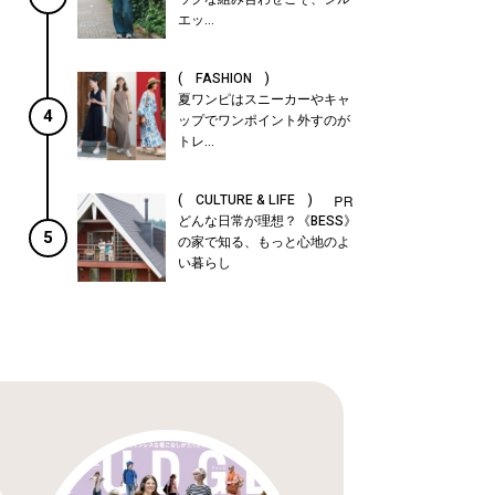
エッ...
( FASHION )
夏ワンピはスニーカーやキャ
4
ップでワンポイント外すのが
トレ...
( CULTURE & LIFE )
どんな日常が理想？《BESS》
5
の家で知る、もっと心地のよ
い暮らし