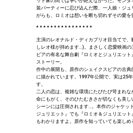
ット家の間では争いが絶えなかった。モンタ
装パーティーに忍び込んだ際、一人娘・ジュ
がらも、ロミオは想いを断ち切れずその愛を
* * * * * * * * * * * * * * * *
主演のレオナルド・ディカプリオ目当てで、
しレオ様が拝めます…)。まさしく恋愛映画
ピアの有名な舞台劇『ロミオとジュリエット
ストーリー。
作中の展開も、原作のシェイクスピアの古典
に描かれています。1997年公開で、実は2
す。
二人の恋は、複雑な環境にたびたび苛まれな
命にもがく、そのひたむきさが切なくも美し
シーンには圧倒されます…。本作のジャケッ
ジュリエット』でも『ロミオ＆ジュリエット
もわかりますよ。原作を知っていても楽しめ