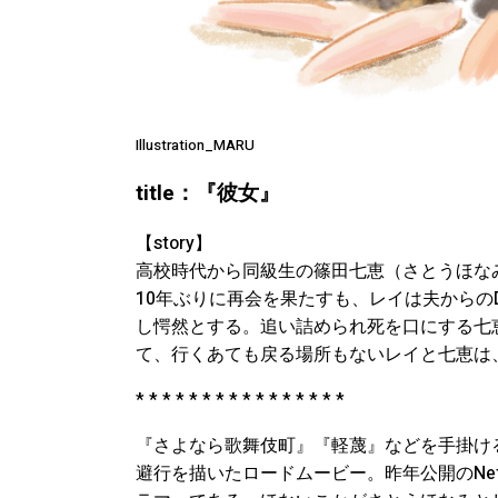
Illustration_MARU
title：『彼女』
【story】
高校時代から同級生の篠田七恵（さとうほな
10年ぶりに再会を果たすも、レイは夫からの
し愕然とする。追い詰められ死を口にする七
て、行くあても戻る場所もないレイと七恵は
* * * * * * * * * * * * * * * *
『さよなら歌舞伎町』『軽蔑』などを手掛け
避行を描いたロードムービー。昨年公開のNet