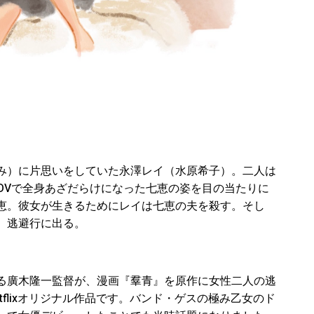
み）に片思いをしていた永澤レイ（水原希子）。二人は
DVで全身あざだらけになった七恵の姿を目の当たりに
恵。彼女が生きるためにレイは七恵の夫を殺す。そし
、逃避行に出る。
る廣木隆一監督が、漫画『羣青』を原作に女性二人の逃
flixオリジナル作品です。バンド・ゲスの極み乙女のド