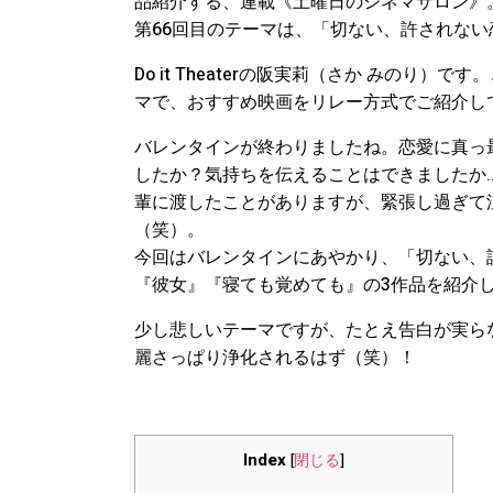
品紹介する、連載《土曜日のシネマサロン》
第66回目のテーマは、「切ない、許されな
Do it Theaterの阪実莉（さか みのり）です
マで、おすすめ映画をリレー方式でご紹介し
バレンタインが終わりましたね。恋愛に真っ
したか？気持ちを伝えることはできましたか
輩に渡したことがありますが、緊張し過ぎて
（笑）。
今回はバレンタインにあやかり、「切ない、
『彼女』『寝ても覚めても』の3作品を紹介
少し悲しいテーマですが、たとえ告白が実ら
麗さっぱり浄化されるはず（笑）！
Index
[
閉じる
]