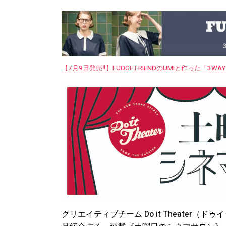
【7月9日発売‼︎】FUDGE FRIENDのUMIと作った「3
クリエイティブチーム Do it Theater