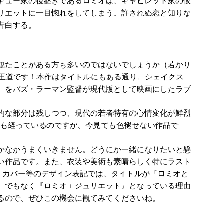
ギュー家の後継ぎであるロミオは、キャピレット家の仮
リエットに一目惚れをしてしまう。許されぬ恋と知りな
告白する。
観たことがある方も多いのではないでしょうか（若かり
の王道です！本作はタイトルにもある通り、シェイクス
』をバズ・ラーマン監督が現代版として映画にしたラブ
的な部分は残しつつ、現代の若者特有の心情変化が鮮烈
5年も経っているのですが、今見ても色褪せない作品で
かなかうまくいきません。どうにか一緒になりたいと懸
い作品です。また、衣装や美術も素晴らしく特にラスト
トカバー等のデザイン表記では、タイトルが『ロミオと
』でもなく『ロミオ＋ジュリエット』となっている理由
るので、ぜひこの機会に観てみてくださいね。