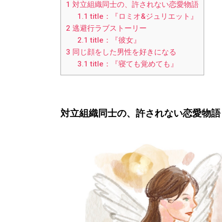
1
対立組織同士の、許されない恋愛物語
1.1
title：『ロミオ&ジュリエット』
2
逃避行ラブストーリー
2.1
title：『彼女』
3
同じ顔をした男性を好きになる
3.1
title：『寝ても覚めても』
対立組織同士の、許されない恋愛物語