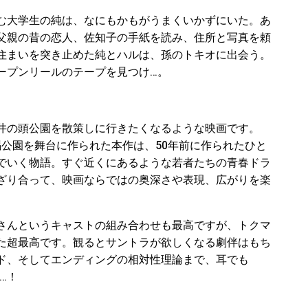
む大学生の純は、なにもかもがうまくいかずにいた。あ
父親の昔の恋人、佐知子の手紙を読み、住所と写真を頼
住まいを突き止めた純とハルは、孫のトキオに出会う。
ープンリールのテープを見つけ…。
井の頭公園を散策しに行きたくなるような映画です。
恩賜公園を舞台に作られた本作は、50年前に作られたひと
でいく物語。すぐ近くにあるような若者たちの青春ドラ
ざり合って、映画ならではの奥深さや表現、広がりを楽
さんというキャストの組み合わせも最高ですが、トクマ
た超最高です。観るとサントラが欲しくなる劇伴はもち
ド、そしてエンディングの相対性理論まで、耳でも
…！