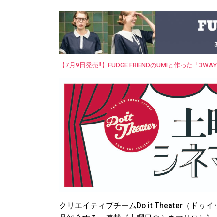
【7月9日発売‼︎】FUDGE FRIENDのUMIと作った「3
クリエイティブチームDo it Theater