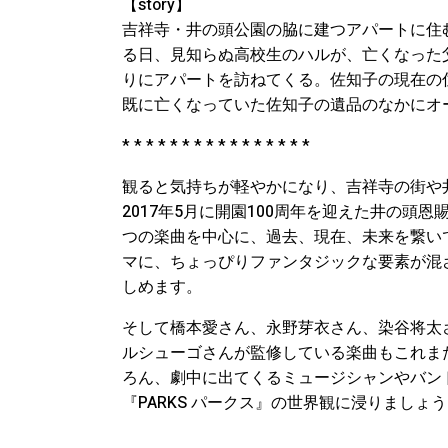
【story】
吉祥寺・井の頭公園の脇に建つアパートに住
る日、見知らぬ高校生のハルが、亡くなった
りにアパートを訪ねてくる。佐知子の現在の
既に亡くなっていた佐知子の遺品のなかにオ
* * * * * * * * * * * * * * * *
観ると気持ちが軽やかになり、吉祥寺の街や
2017年5月に開園100周年を迎えた井の頭
つの楽曲を中心に、過去、現在、未来を繋い
マに、ちょっぴりファンタジックな要素が混
しめます。
そして橋本愛さん、永野芽衣さん、染谷将太
ルシューゴさんが監修している楽曲もこれま
ろん、劇中に出てくるミュージシャンやバン
『PARKS パークス』の世界観に浸りましょう