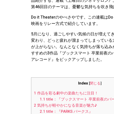
品紹介する、連載《土曜日のシネマサロン》
第46回目のテーマは、憂鬱な気持ちを吹き
Do it Theaterのやべさやです。この連載は
映画をリレー方式で紹介しています。
5月になり、過ごしやすい気候の日が増えて
変わり、どっと疲れが溜まってしまっている
が上がらない。なんとなく気持ちが落ち込み
すすめの3作品『ブックスマート 卒業前夜のパ
アレコード』をピックアップしました。
Index
[
閉じる
]
1
作品を彩る劇中の楽曲たちに注目！
1.1
title：『ブックスマート 卒業前夜の
2
気持ちが軽やかになる音楽が魅力♪
2.1
title：『PARKS パークス』