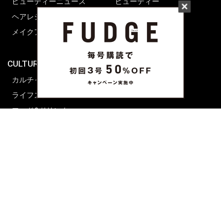
ビューティーニュース
ビューティー
ヘアレシピ ストーリーズ
レシピ
メイクアップティップス
ライフスタイル
海外生活
CULTURE & LIFE
カルチャー
ライフスタイル
フード&ドリンク
コラム
週末アジア
プレイリスト
シネマサロン
前田エマの東京ぐるり
誰かの話