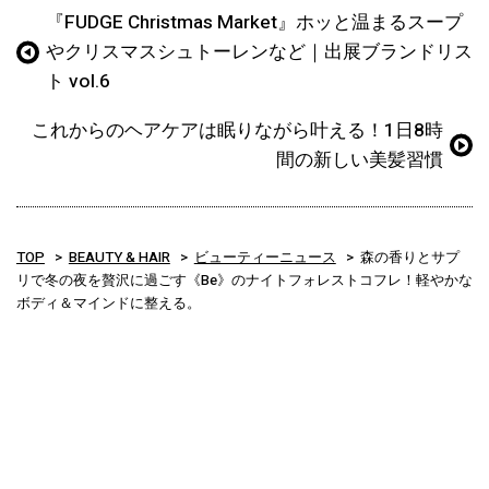
『FUDGE Christmas Market』ホッと温まるスープ
やクリスマスシュトーレンなど｜出展ブランドリス
ト vol.6
これからのヘアケアは眠りながら叶える！1日8時
間の新しい美髪習慣
TOP
BEAUTY & HAIR
ビューティーニュース
森の香りとサプ
リで冬の夜を贅沢に過ごす《Be》のナイトフォレストコフレ！軽やかな
ボディ＆マインドに整える。