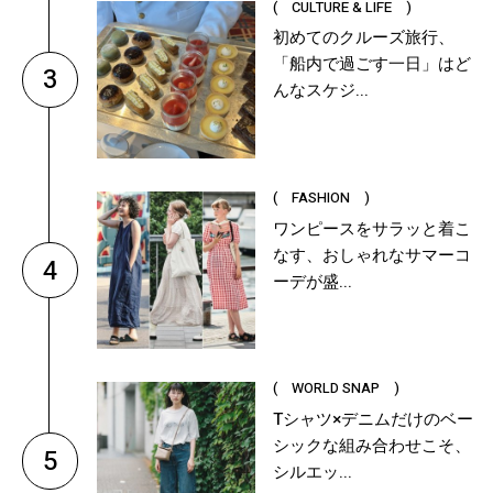
( CULTURE & LIFE )
初めてのクルーズ旅行、
「船内で過ごす一日」はど
3
んなスケジ...
( FASHION )
ワンピースをサラッと着こ
なす、おしゃれなサマーコ
4
ーデが盛...
( WORLD SNAP )
Tシャツ×デニムだけのベー
シックな組み合わせこそ、
5
シルエッ...