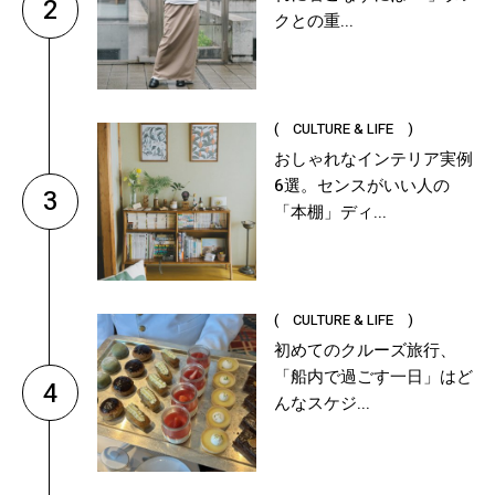
2
クとの重...
( CULTURE & LIFE )
おしゃれなインテリア実例
6選。センスがいい人の
3
「本棚」ディ...
( CULTURE & LIFE )
初めてのクルーズ旅行、
「船内で過ごす一日」はど
4
んなスケジ...