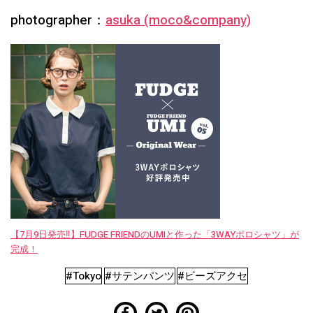
photographer：
asuka (moco&company)
【7月9日発売‼︎】FUDGE FRIENDのUMIと作った「3WAYポロシャツ」が
完成！
#Tokyo
#サテンパンツ
#ビーズアクセ