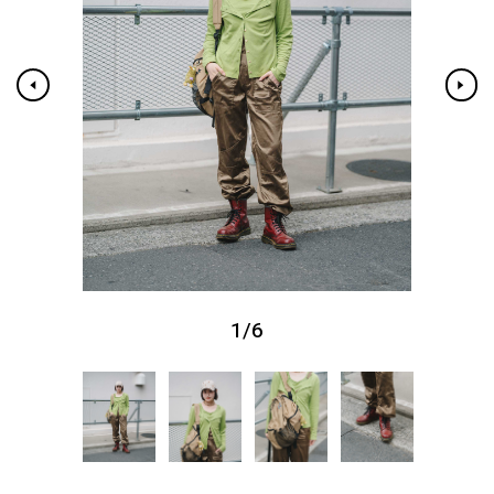
1
/
6