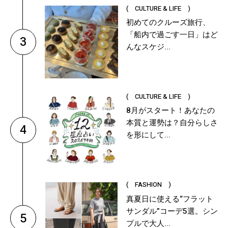
( CULTURE & LIFE )
初めてのクルーズ旅行、
「船内で過ごす一日」はど
3
んなスケジ...
( CULTURE & LIFE )
8月がスタート！あなたの
本質と運勢は？自分らしさ
4
を形にして...
( FASHION )
真夏日に使える“フラット
サンダル”コーデ5選。シン
5
プルで大人...