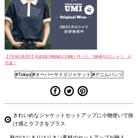
【7月9日発売‼︎】FUDGE FRIENDのUMIと作った「3WAYポロシャツ」が
完成！
#Tokyo
#オーバーサイズジャケット
#デニムパンツ
きれいめなジャケットセットアップに小物使いで抜
け感とラフさをプラス
秋のはじまりはリネン素材のセットアップが映え