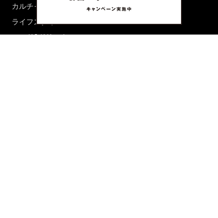
カルチャー
ライフスタイル
フード&ドリンク
コラム
週末アジア
プレイリスト
シネマサロン
前田エマの東京ぐるり
誰かの話
FORTUNE
PRESENT & EVENT
MAGAZINE
姉妹誌一覧
FROM EDITORS
新規会員登録