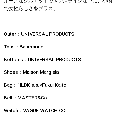
ルーズなシルエットでメンズライクな中に、小物
で女性らしさをプラス。
Outer：UNIVERSAL PRODUCTS
Tops：Baserange
Bottoms：UNIVERSAL PRODUCTS
Shoes：Maison Margiela
Bag：1lLDK e.s.×Fukui Kaito
Belt：MASTER&Co.
Watch：VAGUE WATCH CO.