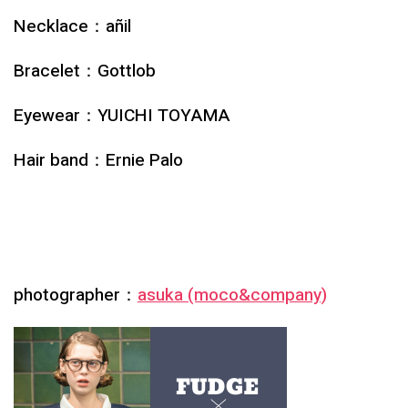
Necklace：añil
Bracelet：Gottlob
Eyewear：YUICHI TOYAMA
Hair band：Ernie Palo
photographer：
asuka (moco&company)