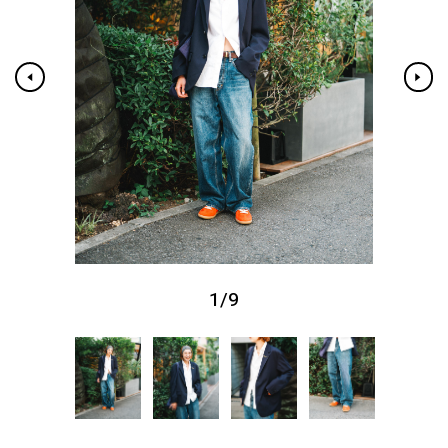
1
/
9