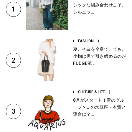
シックな組み合わせこそ、
1
シルエッ...
( FASHION )
夏こそ白を全身で。でも、
小物は黒で引き締めるのが
2
FUDGE流 ...
( CULTURE & LIFE )
8月がスタート！青のグル
ープ × □ の水瓶座・本質と
3
運命は？...