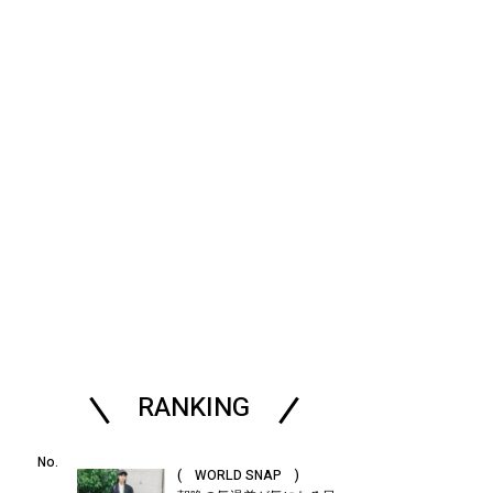
RANKING
( WORLD SNAP )