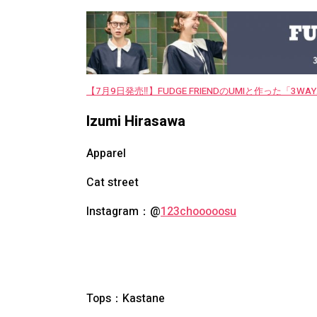
【7月9日発売‼︎】FUDGE FRIENDのUMIと作った「3
Izumi Hirasawa
Apparel
Cat street
Instagram：@
123chooooosu
Tops：
Kastane