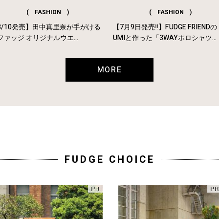
( FASHION )
( FASHION )
8/10発売】田中真里奈が手がける
【7月9日発売‼︎】FUDGE FRIENDの
ファッジ オリジナルウエ...
UMIと作った「3WAYポロシャツ...
MORE
FUDGE CHOICE