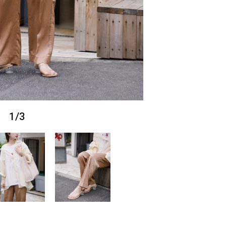
1
/
3