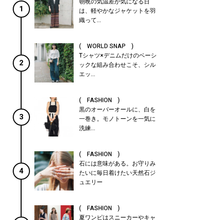
朝晩の気温差が気になる日
1
は、軽やかなジャケットを羽
織って...
( WORLD SNAP )
Tシャツ×デニムだけのベーシ
2
ックな組み合わせこそ、シル
エッ...
( FASHION )
黒のオーバーオールに、白を
3
一巻き。モノトーンを一気に
洗練...
( FASHION )
石には意味がある。お守りみ
4
たいに毎日着けたい天然石ジ
ュエリー
( FASHION )
夏ワンピはスニーカーやキャ