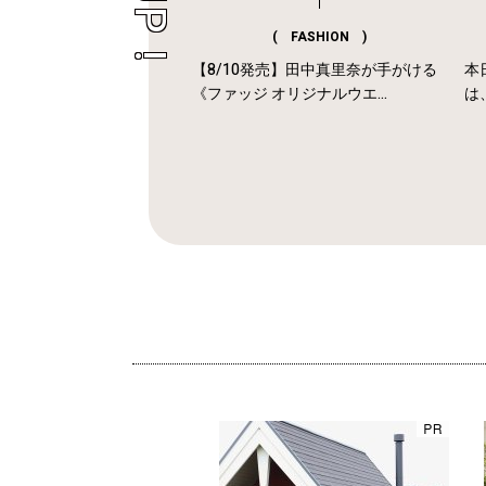
( FASHION )
【8/10発売】田中真里奈が手がける
本
《ファッジ オリジナルウエ...
は、