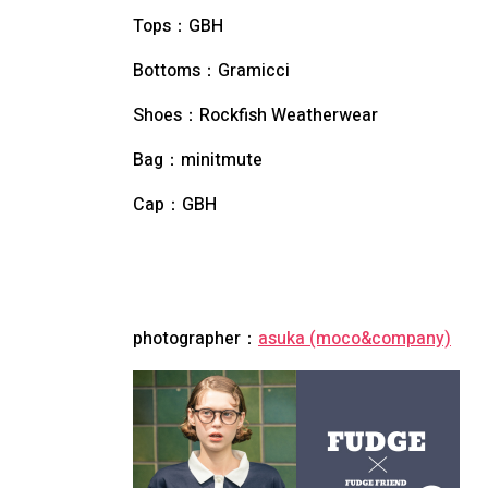
Tops：GBH
Bottoms：Gramicci
Shoes：Rockfish Weatherwear
Bag：minitmute
Cap：GBH
photographer：
asuka (moco&company)