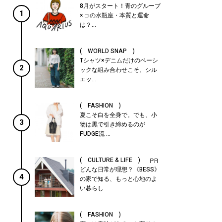
8月がスタート！青のグループ
1
× □ の水瓶座・本質と運命
は？...
( WORLD SNAP )
Tシャツ×デニムだけのベーシ
2
ックな組み合わせこそ、シル
エッ...
( FASHION )
夏こそ白を全身で。でも、小
3
物は黒で引き締めるのが
FUDGE流 ...
( CULTURE & LIFE )
どんな日常が理想？《BESS》
4
の家で知る、もっと心地のよ
い暮らし
( FASHION )