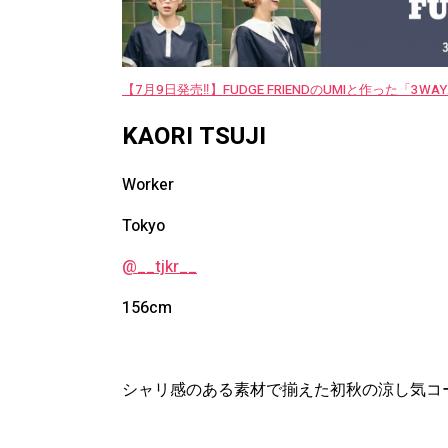
【7月9日発売‼︎】FUDGE FRIENDのUMIと作った「3
KAORI TSUJI
Worker
Tokyo
@__tjkr__
156cm
シャリ感のある素材で揃えた初秋の涼し気コ