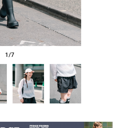
1
/
7