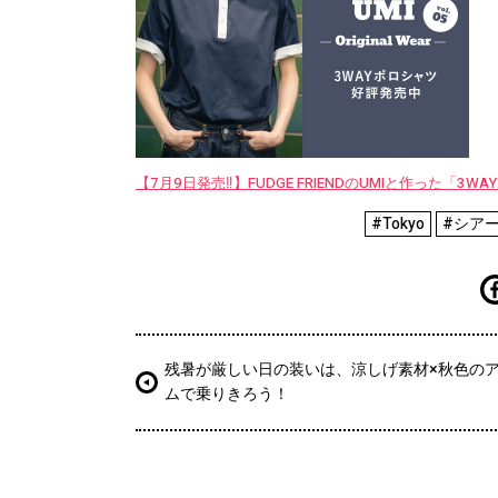
【7月9日発売‼︎】FUDGE FRIENDのUMIと作った「3
#Tokyo
#シア
残暑が厳しい日の装いは、涼しげ素材×秋色の
ムで乗りきろう！