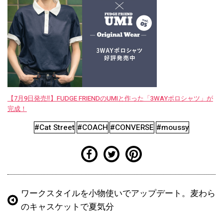
【7月9日発売‼︎】FUDGE FRIENDのUMIと作った「3WAYポロシャツ」が
完成！
#Cat Street
#COACH
#CONVERSE
#moussy
ワークスタイルを小物使いでアップデート。麦わら
のキャスケットで夏気分