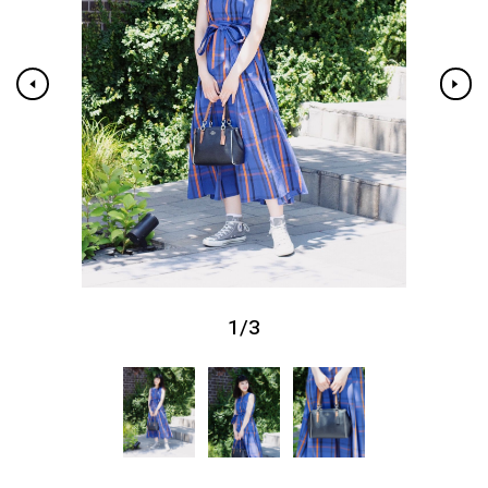
1
/
3