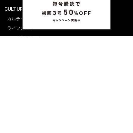
CULTURE & LIFE
カルチャー
ライフスタイル
フード&ドリンク
コラム
週末アジア
プレイリスト
シネマサロン
前田エマの東京ぐるり
誰かの話
FORTUNE
PRESENT & EVENT