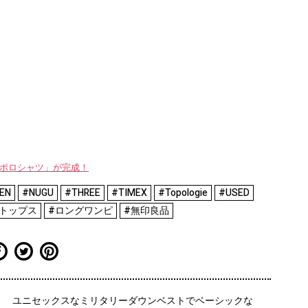
WAYポロシャツ」が完成！
EN
#NUGU
#THREE
#TIMEX
#Topologie
#USED
トップス
#ロングワンピ
#無印良品
。
ユニセックスなミリタリーダウンベストでベーシックな