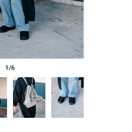
1
/
6