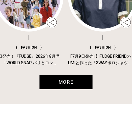
( FASHION )
( FASHION )
日発売！『FUDGE』2026年8月号
【7月9日発売‼︎】FUDGE FRIENDの
「WORLD SNAP パリとロン...
UMIと作った「3WAYポロシャツ...
MORE