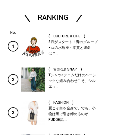
RANKING
( CULTURE & LIFE )
8月がスタート！青のグループ
1
× □ の水瓶座・本質と運命
は？...
( WORLD SNAP )
Tシャツ×デニムだけのベーシ
2
ックな組み合わせこそ、シル
エッ...
( FASHION )
夏こそ白を全身で。でも、小
3
物は黒で引き締めるのが
FUDGE流 ...