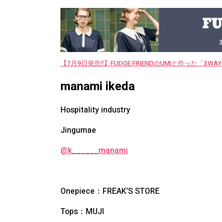
【7月9日発売‼︎】FUDGE FRIENDのUMIと作った「3
manami ikeda
Hospitality industry
Jingumae
@k______manami
Onepiece：FREAK’S STORE
Tops：MUJI