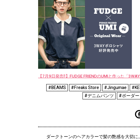
【7月9日発売‼︎】FUDGE FRIENDのUMIと作った「3
#BEAMS
#Freaks Store
#Jingumae
#KE
#デニムパンツ
#ボーダー
ダークトーンのヘアカラーで髪の艶感を大切に