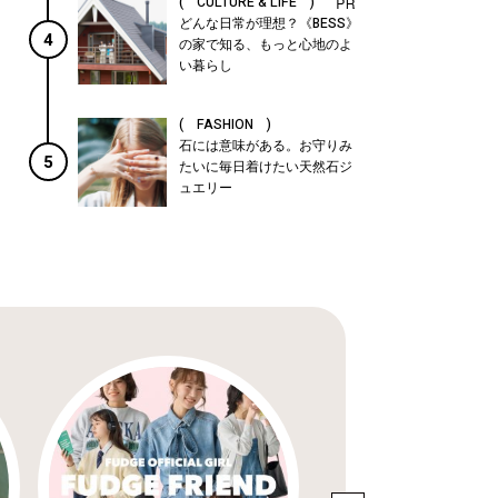
( CULTURE & LIFE )
どんな日常が理想？《BESS》
4
の家で知る、もっと心地のよ
い暮らし
( FASHION )
石には意味がある。お守りみ
5
たいに毎日着けたい天然石ジ
ュエリー