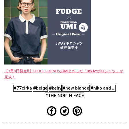
【7月9日発売‼︎】FUDGE FRIENDのUMIと作った「3WAYポロシャツ」が
完成！
#77cirka
#beige
#kelty
#new blance
#niko and ...
#THE NORTH FACE