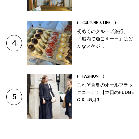
( CULTURE & LIFE )
初めてのクルーズ旅行、
「船内で過ごす一日」はど
4
んなスケジ...
( FASHION )
これぞ真夏のオールブラッ
クコーデ！【本日のFUDGE
5
GIRL-8月9...