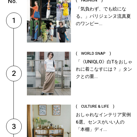
( FASHION )
「気負わず、でも絵にな
る。」パリジェンヌ流真夏
1
のワンピー...
( WORLD SNAP )
「《UNIQLO》白Tをおしゃ
れに着こなすには？ 」タン
2
クとの重...
( CULTURE & LIFE )
おしゃれなインテリア実例
6選。センスがいい人の
3
「本棚」ディ...