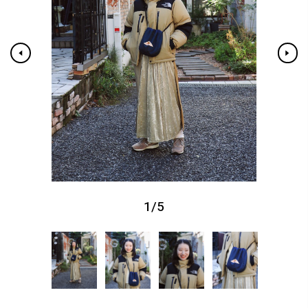
1
/
5