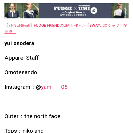
【7月9日発売‼︎】FUDGE FRIENDのUMIと作った「3WAYポロシャツ」が
完成！
yui onodera
Apparel Staff
Omotesando
Instagram：@
yam___05
Outer：
the north face
Tops：
niko and