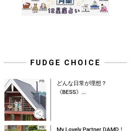
FUDGE CHOICE
どんな日常が理想？
《BESS》...
My Lovely Partner DAMD！