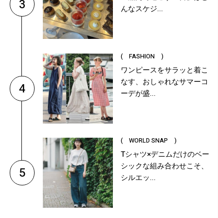
3
んなスケジ...
( FASHION )
ワンピースをサラッと着こ
なす、おしゃれなサマーコ
4
ーデが盛...
( WORLD SNAP )
Tシャツ×デニムだけのベー
シックな組み合わせこそ、
5
シルエッ...