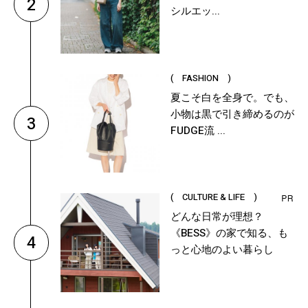
2
シルエッ...
( FASHION )
夏こそ白を全身で。でも、
小物は黒で引き締めるのが
3
FUDGE流 ...
( CULTURE & LIFE )
どんな日常が理想？
《BESS》の家で知る、も
4
っと心地のよい暮らし