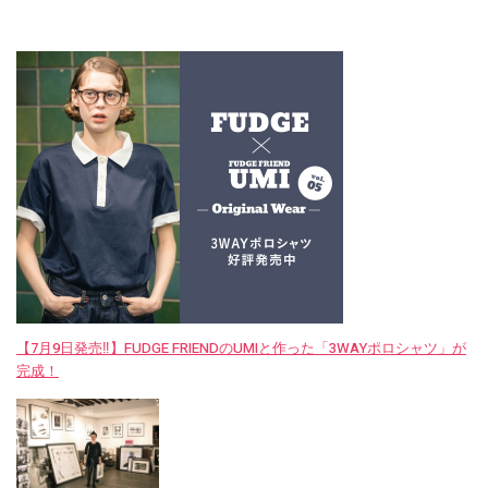
【7月9日発売‼︎】FUDGE FRIENDのUMIと作った「3WAYポロシャツ」が
完成！