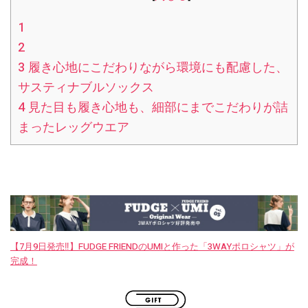
1
2
3
履き心地にこだわりながら環境にも配慮した、
サスティナブルソックス
4
見た目も履き心地も、細部にまでこだわりが詰
まったレッグウエア
【7月9日発売‼︎】FUDGE FRIENDのUMIと作った「3WAYポロシャツ」が
完成！