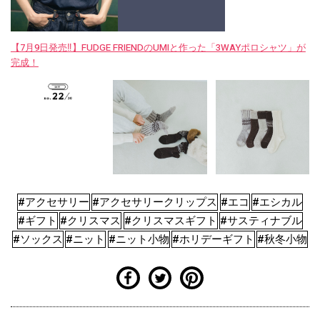
【7月9日発売‼︎】FUDGE FRIENDのUMIと作った「3WAYポロシャツ」が
完成！
#アクセサリー
#アクセサリークリップス
#エコ
#エシカル
#ギフト
#クリスマス
#クリスマスギフト
#サスティナブル
#ソックス
#ニット
#ニット小物
#ホリデーギフト
#秋冬小物