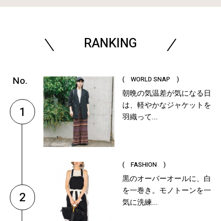
RANKING
( WORLD SNAP )
朝晩の気温差が気になる日
は、軽やかなジャケットを
1
羽織って...
( FASHION )
黒のオーバーオールに、白
を一巻き。モノトーンを一
2
気に洗練...