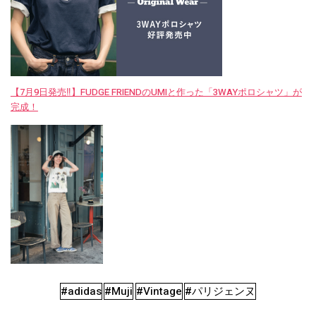
【7月9日発売‼︎】FUDGE FRIENDのUMIと作った「3WAYポロシャツ」が
完成！
#adidas
#Muji
#Vintage
#パリジェンヌ