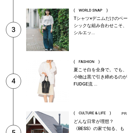
( WORLD SNAP )
Tシャツ×デニムだけのベー
シックな組み合わせこそ、
3
シルエッ...
( FASHION )
夏こそ白を全身で。でも、
小物は黒で引き締めるのが
4
FUDGE流 ...
( CULTURE & LIFE )
どんな日常が理想？
《BESS》の家で知る、も
5