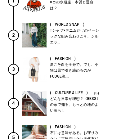
1
× □ の水瓶座・本質と運命
は？...
( WORLD SNAP )
Tシャツ×デニムだけのベーシ
2
ックな組み合わせこそ、シル
エッ...
( FASHION )
夏こそ白を全身で。でも、小
3
物は黒で引き締めるのが
FUDGE流 ...
( CULTURE & LIFE )
どんな日常が理想？《BESS》
4
の家で知る、もっと心地のよ
い暮らし
( FASHION )
石には意味がある。お守りみ
5
たいに毎日着けたい天然石ジ