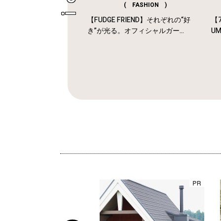
( FASHION )
【FUDGE FRIEND】それぞれの“好
【7
き”が光る。オフィシャルガー...
U