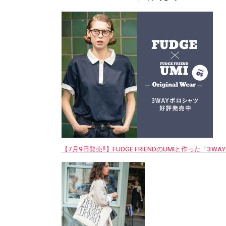
【7月9日発売‼︎】FUDGE FRIENDのUMIと作った「3