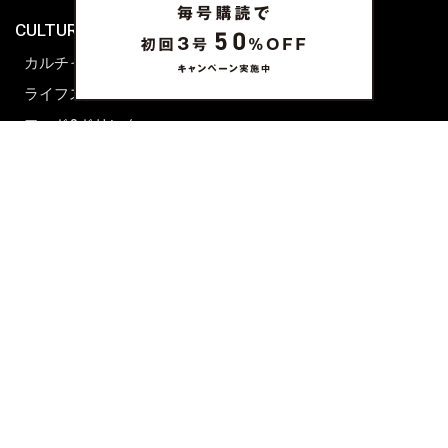
CULTURE & LIFE
カルチャー
ライフスタイル
フード&ドリンク
コラム
週末アジア
プレイリスト
シネマサロン
前田エマの東京ぐるり
誰かの話
FORTUNE
PRESENT & EVENT