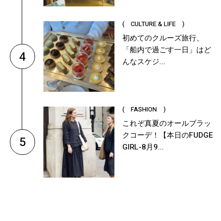
( CULTURE & LIFE )
初めてのクルーズ旅行、
「船内で過ごす一日」はど
4
んなスケジ...
( FASHION )
これぞ真夏のオールブラッ
クコーデ！【本日のFUDGE
5
GIRL-8月9...