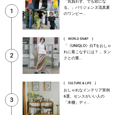
「気負わず、でも絵にな
る。」パリジェンヌ流真夏
1
のワンピー...
( WORLD SNAP )
「《UNIQLO》白Tをおしゃ
れに着こなすには？ 」タン
2
クとの重...
( CULTURE & LIFE )
おしゃれなインテリア実例
6選。センスがいい人の
3
「本棚」ディ...