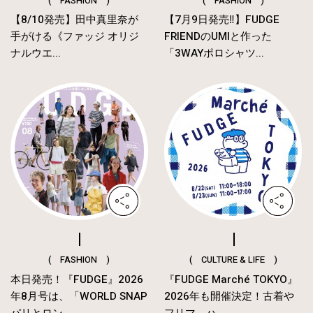
( FASHION )
( FASHION )
【8/10発売】田中真里奈が
【7月9日発売‼︎】FUDGE
手がける《ファッジ オリジ
FRIENDのUMIと作った
ナルウエ...
「3WAYポロシャツ...
( FASHION )
( CULTURE & LIFE )
本日発売！『FUDGE』2026
『FUDGE Marché TOKYO』
年8月号は、「WORLD SNAP
2026年も開催決定！古着や
パリとロン...
フリマ、ハ...