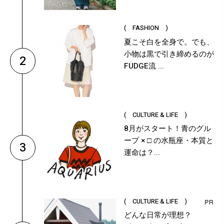
( FASHION )
夏こそ白を全身で。でも、
小物は黒で引き締めるのが
2
FUDGE流 ...
( CULTURE & LIFE )
8月がスタート！青のグル
ープ × □ の水瓶座・本質と
3
運命は？...
( CULTURE & LIFE )
どんな日常が理想？