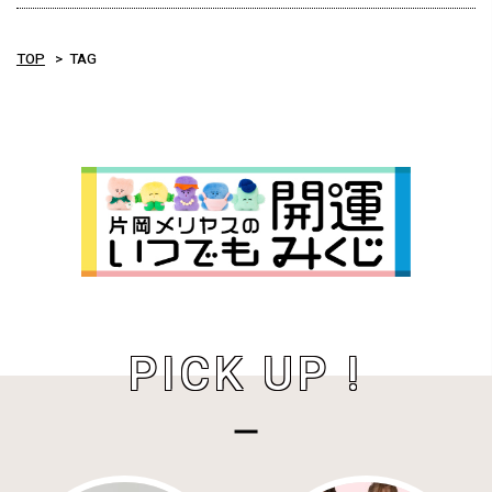
TOP
TAG
PICK UP !