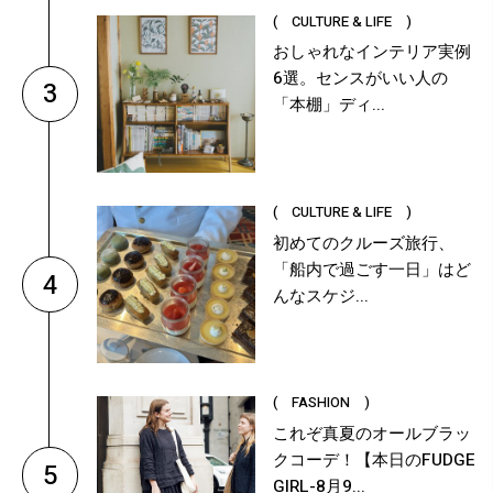
( CULTURE & LIFE )
おしゃれなインテリア実例
6選。センスがいい人の
3
「本棚」ディ...
( CULTURE & LIFE )
初めてのクルーズ旅行、
「船内で過ごす一日」はど
4
んなスケジ...
( FASHION )
これぞ真夏のオールブラッ
クコーデ！【本日のFUDGE
5
GIRL-8月9...