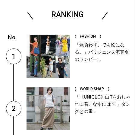
RANKING
( FASHION )
「気負わず、でも絵にな
る。」パリジェンヌ流真夏
1
のワンピー...
( WORLD SNAP )
「《UNIQLO》白Tをおしゃ
れに着こなすには？ 」タン
2
クとの重...