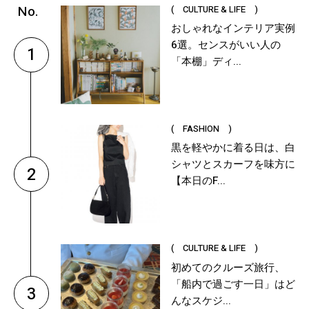
( CULTURE & LIFE )
おしゃれなインテリア実例
6選。センスがいい人の
1
「本棚」ディ...
( FASHION )
黒を軽やかに着る日は、白
シャツとスカーフを味方に
2
【本日のF...
( CULTURE & LIFE )
初めてのクルーズ旅行、
「船内で過ごす一日」はど
3
んなスケジ...