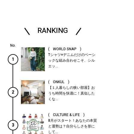
RANKING
( WORLD SNAP )
Tシャツ×デニムだけのベーシ
1
ックな組み合わせこそ、シル
エッ...
( ONKUL )
【１人暮らしの狭い部屋】お
2
うち時間を快適に！真似した
くな...
( CULTURE & LIFE )
8月がスタート！あなたの本質
3
と運勢は？自分らしさを形に
して...