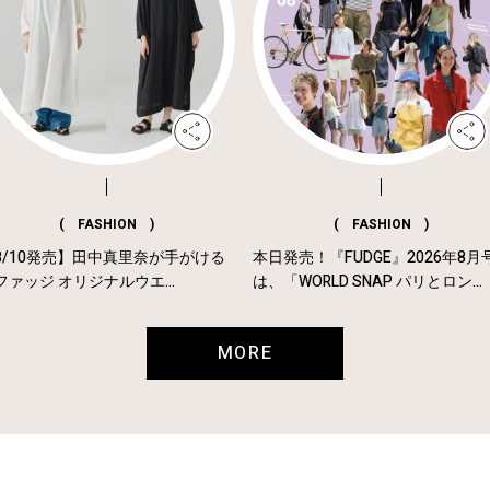
( FASHION )
( FASHION )
8/10発売】田中真里奈が手がける
本日発売！『FUDGE』2026年8月
ファッジ オリジナルウエ...
は、「WORLD SNAP パリとロン...
MORE