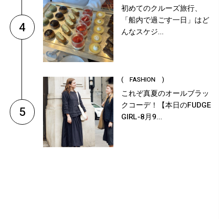
初めてのクルーズ旅行、
「船内で過ごす一日」はど
4
んなスケジ...
( FASHION )
これぞ真夏のオールブラッ
クコーデ！【本日のFUDGE
5
GIRL-8月9...