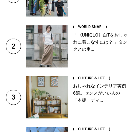
( WORLD SNAP )
「《UNIQLO》白Tをおしゃ
れに着こなすには？ 」タン
2
クとの重...
( CULTURE & LIFE )
おしゃれなインテリア実例
6選。センスがいい人の
3
「本棚」ディ...
( CULTURE & LIFE )