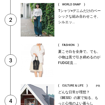
( WORLD SNAP )
Tシャツ×デニムだけのベー
シックな組み合わせこそ、
2
シルエッ...
( FASHION )
夏こそ白を全身で。でも、
小物は黒で引き締めるのが
3
FUDGE流 ...
( CULTURE & LIFE )
どんな日常が理想？
《BESS》の家で知る、も
4
っと心地のよい暮らし