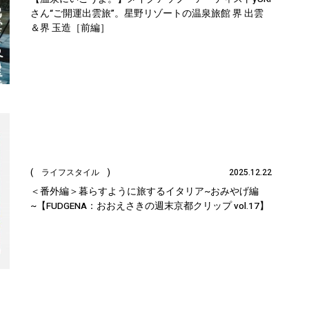
さん“ご開運出雲旅”。星野リゾートの温泉旅館 界 出雲
＆界 玉造［前編］
( ライフスタイル )
2025.12.22
＜番外編＞暮らすように旅するイタリア~おみやげ編
~【FUDGENA：おおえさきの週末京都クリップ vol.17】