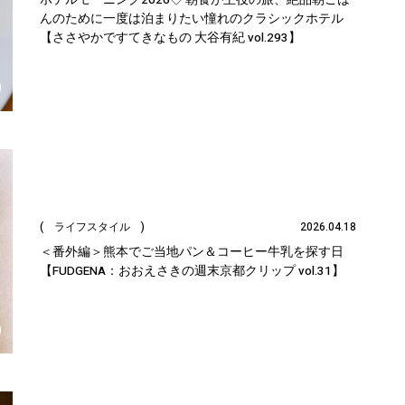
んのために一度は泊まりたい憧れのクラシックホテル
【ささやかですてきなもの 大谷有紀 vol.293】
( ライフスタイル )
2026.04.18
＜番外編＞熊本でご当地パン＆コーヒー牛乳を探す日
【FUDGENA：おおえさきの週末京都クリップ vol.31】