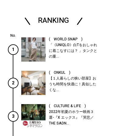
RANKING
( WORLD SNAP )
「《UNIQLO》白Tをおしゃれ
1
に着こなすには？ 」タンクと
の重...
( ONKUL )
【１人暮らしの狭い部屋】お
2
うち時間を快適に！真似した
くな...
( CULTURE & LIFE )
2022年初夏のホラー映画３
3
選-『X エックス』『哭悲／
THE SADN...