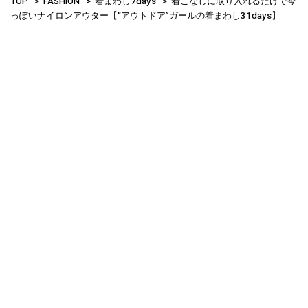
TOP
FASHION
着まわし7days
着こなしに取り入れるだけで今
っぽいナイロンアウター【“アウトドア”ガールの着まわし31days】