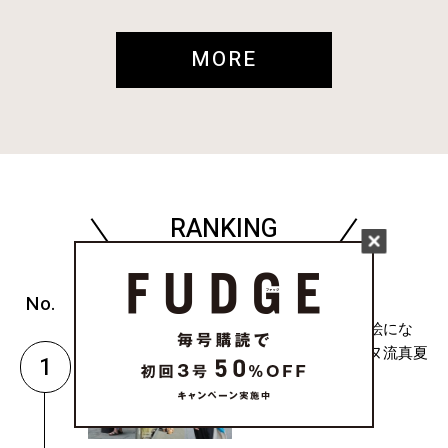
MORE
RANKING
( FASHION )
「気負わず、でも絵にな
る。」パリジェンヌ流真夏
1
のワンピー...