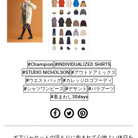
#Champion
#INDIVIDUALIZED SHIRTS
#STUDIO NICHOLSON
#アウトドアミックス
#ウエストバッグ
#カレッジロゴフーディ
#シャツワンピース
#デサント
#パラブーツ
#着まわし30days
ボアジャケットの温もりに包まれて心地よい休日を