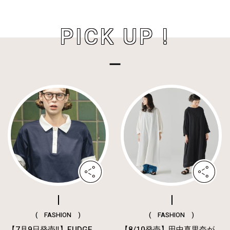
PICK UP !
( FASHION )
( FASHION )
【7月9日発売‼︎】FUDGE
【8/10発売】田中真里奈が