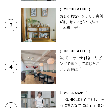
( CULTURE & LIFE )
おしゃれなインテリア実例
6選。センスがいい人の
3
「本棚」ディ...
( CULTURE & LIFE )
3ヶ月、サウナ付きコリビ
ングで暮らして感じたこ
4
と。奈良は「...
( WORLD SNAP )
「《UNIQLO》白Tをおしゃ
れに着こなすには？ 」タン