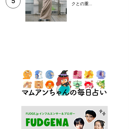
5
クとの重...