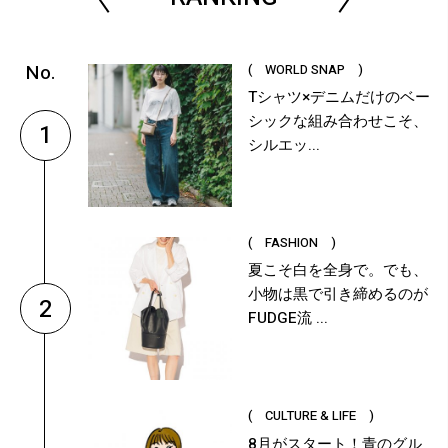
( WORLD SNAP )
Tシャツ×デニムだけのベー
シックな組み合わせこそ、
1
シルエッ...
( FASHION )
夏こそ白を全身で。でも、
小物は黒で引き締めるのが
2
FUDGE流 ...
( CULTURE & LIFE )
8月がスタート！青のグル