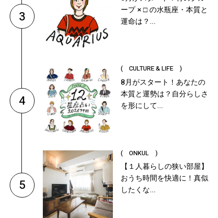
ープ × □ の水瓶座・本質と
3
運命は？...
( CULTURE & LIFE )
8月がスタート！あなたの
本質と運勢は？自分らしさ
4
を形にして...
( ONKUL )
【１人暮らしの狭い部屋】
おうち時間を快適に！真似
5
したくな...