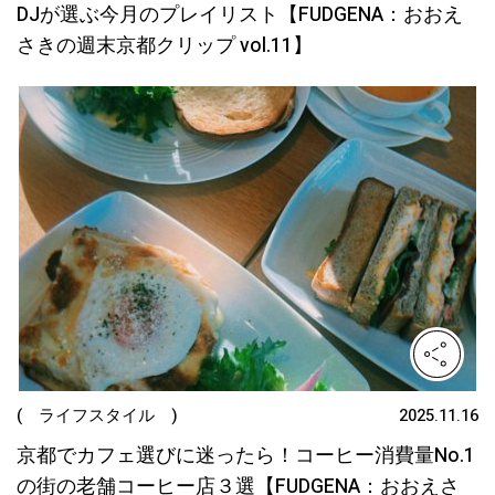
DJが選ぶ今月のプレイリスト【FUDGENA：おおえ
さきの週末京都クリップ vol.11】
( ライフスタイル )
2025.11.16
京都でカフェ選びに迷ったら！コーヒー消費量No.1
の街の老舗コーヒー店３選【FUDGENA：おおえさ