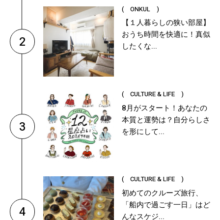
( ONKUL )
【１人暮らしの狭い部屋】
おうち時間を快適に！真似
2
したくな...
( CULTURE & LIFE )
8月がスタート！あなたの
本質と運勢は？自分らしさ
3
を形にして...
( CULTURE & LIFE )
初めてのクルーズ旅行、
「船内で過ごす一日」はど
4
んなスケジ...