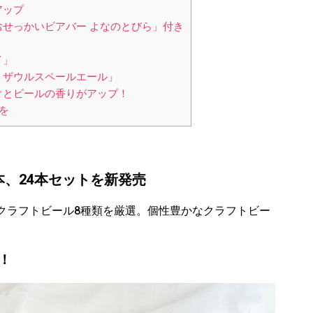
アップ
せっかいビアバー よなのとびら」付き
イ」
トザウルスペールエール」
ぐとビールの香りがアップ！
を
本、24本セットを新発売
クラフトビール8種類を厳選。個性豊かなクラフトビー
！