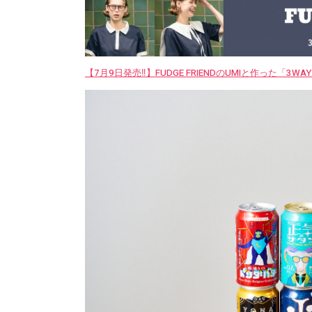
【7月9日発売‼︎】FUDGE FRIENDのUMIと作った「3