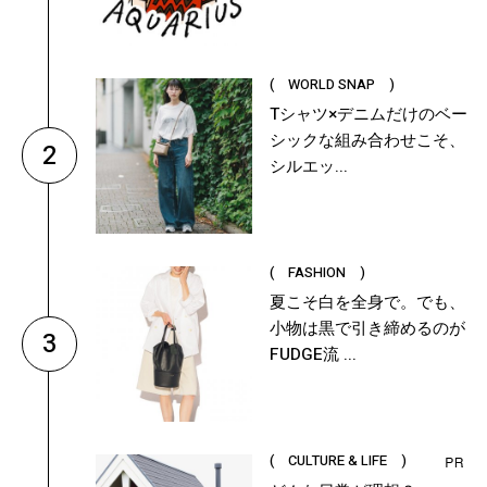
( WORLD SNAP )
Tシャツ×デニムだけのベー
シックな組み合わせこそ、
2
シルエッ...
( FASHION )
夏こそ白を全身で。でも、
小物は黒で引き締めるのが
3
FUDGE流 ...
( CULTURE & LIFE )