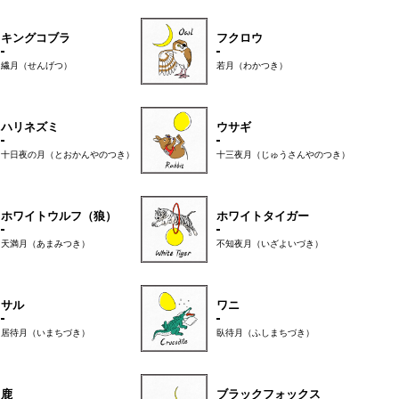
キングコブラ
フクロウ
繊月（せんげつ）
若月（わかつき）
ハリネズミ
ウサギ
十日夜の月（とおかんやのつき）
十三夜月（じゅうさんやのつき）
ホワイトウルフ（狼）
ホワイトタイガー
天満月（あまみつき）
不知夜月（いざよいづき）
サル
ワニ
居待月（いまちづき）
臥待月（ふしまちづき）
鹿
ブラックフォックス