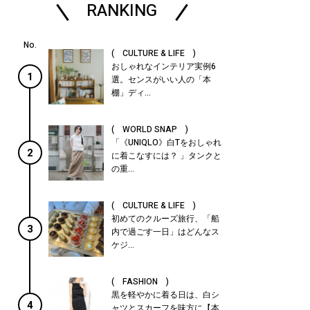
RANKING
( CULTURE & LIFE )
おしゃれなインテリア実例6
1
選。センスがいい人の「本
棚」ディ...
( WORLD SNAP )
「《UNIQLO》白Tをおしゃれ
2
に着こなすには？ 」タンクと
の重...
( CULTURE & LIFE )
初めてのクルーズ旅行、「船
3
内で過ごす一日」はどんなス
ケジ...
( FASHION )
黒を軽やかに着る日は、白シ
4
ャツとスカーフを味方に【本