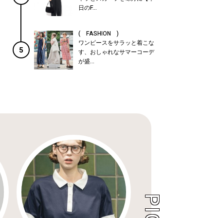
日のF...
( FASHION )
ワンピースをサラッと着こな
5
す、おしゃれなサマーコーデ
が盛...