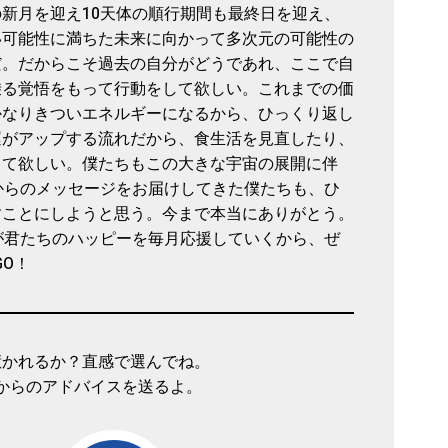
新月を迎え10天体の順行期間も最終日を迎え、
い可能性に満ちた未来に向かって多次元の可能性の
だ。だからこそ過去の自分がどうであれ、ここで自
乗る覚悟をもって行動をして欲しい。これまでの価
かなりきついエネルギーになるから、ひっくり返し
運がアップする流れだから、食生活を見直したり、
して欲しい。僕たちもこの大きな宇宙の展開に伴
からのメッセージをお届けしてきた僕たちも、ひ
すことにしようと思う。今まで本当にありがとう。
が君たちのハッピーを毎月応援していくから、ぜ
O！
惹かれるか？直感で選んでね。
からのアドバイスを送るよ。