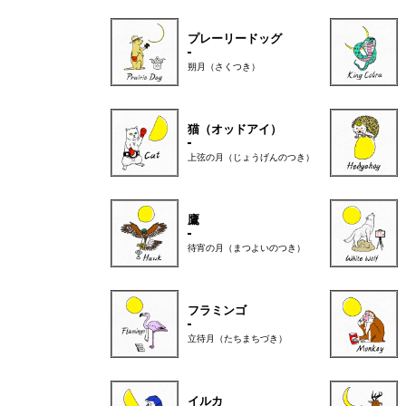
プレーリードッグ
朔月（さくつき）
猫（オッドアイ）
上弦の月（じょうげんのつき）
鷹
待宵の月（まつよいのつき）
フラミンゴ
立待月（たちまちづき）
イルカ