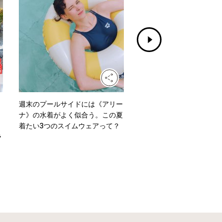
週末のプールサイドには《アリー
水洗いもできる！《グッド
ナ》の水着がよく似合う。この夏
ズ イッセイ ミヤケ》のニ
着たい3つのスイムウェアって？
ッグ「MOKKO KNOT」
ラ
よう。