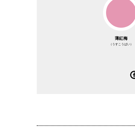
薄紅梅
（うすこうばい）