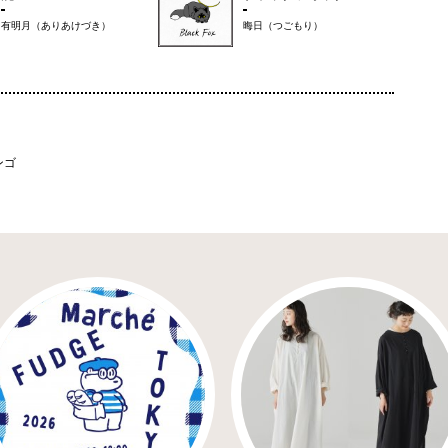
有明月（ありあけづき）
晦日（つごもり）
ンゴ