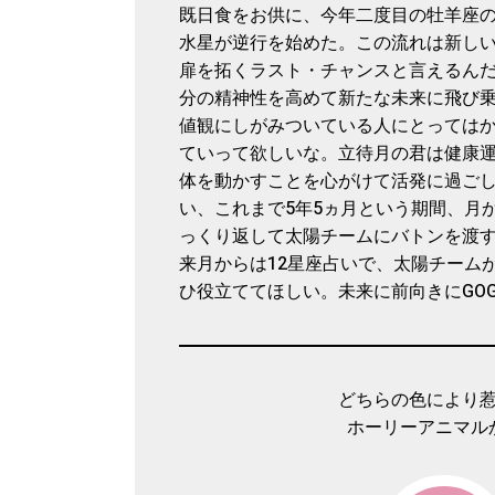
既日食をお供に、今年二度目の牡羊座の
水星が逆行を始めた。この流れは新し
扉を拓くラスト・チャンスと言えるん
分の精神性を高めて新たな未来に飛び
値観にしがみついている人にとっては
ていって欲しいな。立待月の君は健康
体を動かすことを心がけて活発に過ご
い、これまで5年5ヵ月という期間、月
っくり返して太陽チームにバトンを渡
来月からは12星座占いで、太陽チーム
ひ役立ててほしい。未来に前向きにGOG
どちらの色により
ホーリーアニマル