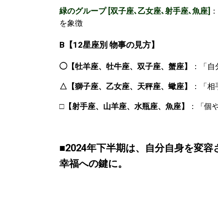
緑のグループ [双子座､乙女座､射手座､魚座]
：
を象徴
B
【
12
星座別
物事の見方】
◯【牡羊座、牡牛座、双子座、蟹座】
：「自
△【獅子座、乙女座、天秤座、蠍座】
：「相
□
【射手座、山羊座、水瓶座、魚座】
：「個
■
2024年下半期は、自分自身を変
幸福への鍵に。