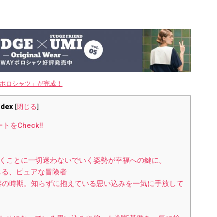
WAYポロシャツ」が完成！
ndex
[
閉じる
]
Check!!
いくことに一切迷わないでいく姿勢が幸福への鍵に。
信じる、ピュアな冒険者
容の時期。知らずに抱えている思い込みを一気に手放して