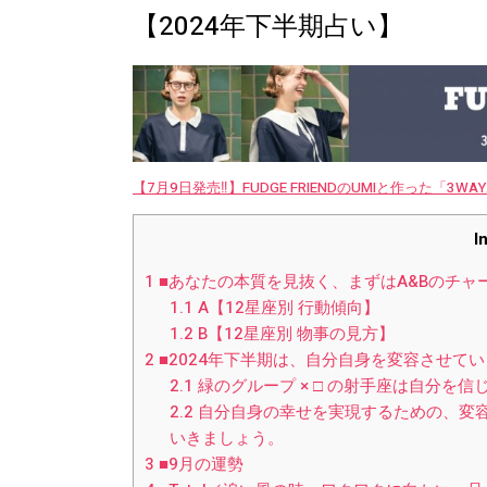
【2024年下半期占い】
【7月9日発売‼︎】FUDGE FRIENDのUMIと作った「3
I
1
■あなたの本質を見抜く、まずはA&Bのチャートを
1.1
A【12星座別 行動傾向】
1.2
B【12星座別 物事の見方】
2
■2024年下半期は、自分自身を変容させて
2.1
緑のグループ × □ の射手座は自分を
2.2
自分自身の幸せを実現するための、変
いきましょう。
3
■9月の運勢