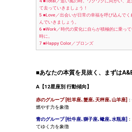
4
■Total／追い風の時。ワクワクに向かい
て去っていきましょう！
5
■Love／出会いが日常の幸福を呼び込んで
んでいきましょう。
6
■Work／時代の変化に自らが積極的に乗っ
時に。
7
■Happy Color／ブロンズ
■あなたの本質を見抜く、まずはA&Bの
A
【
12
星座別
行動傾向】
赤のグループ [牡羊座､蟹座､天秤座､山羊座]
：
燃やす力を象徴
青のグループ [牡牛座､獅子座､蠍座､水瓶座]
：
てゆく力を象徴