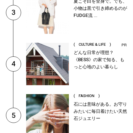
夏こそ白を全身で。でも、
小物は黒で引き締めるのが
3
FUDGE流 ...
( CULTURE & LIFE )
どんな日常が理想？
《BESS》の家で知る、も
4
っと心地のよい暮らし
( FASHION )
石には意味がある。お守り
みたいに毎日着けたい天然
5
石ジュエリー