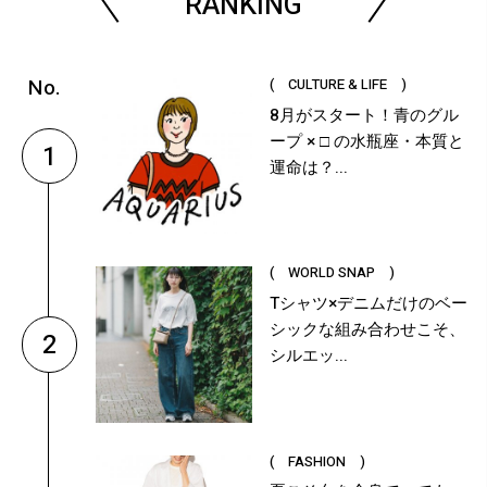
RANKING
( CULTURE & LIFE )
8月がスタート！青のグル
ープ × □ の水瓶座・本質と
1
運命は？...
( WORLD SNAP )
Tシャツ×デニムだけのベー
シックな組み合わせこそ、
2
シルエッ...
( FASHION )