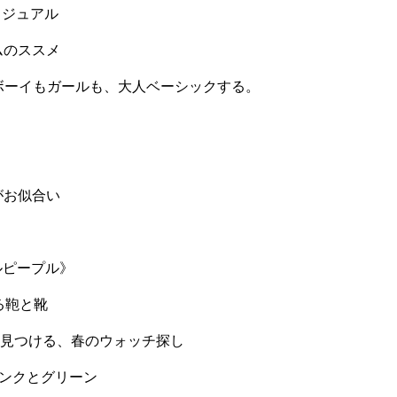
大人カジュアル
テムのススメ
OK 2018 ボーイもガールも、大人ベーシックする。
プがお似合い
ィフルピープル》
になる鞄と靴
気に入りを見つける、春のウォッチ探し
させるピンクとグリーン