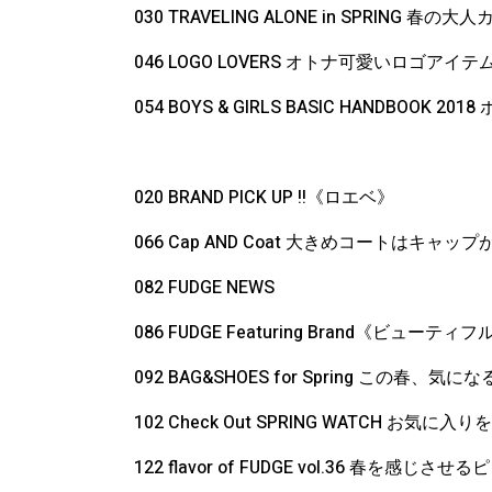
030 TRAVELING ALONE in SPRING 春の
046 LOGO LOVERS オトナ可愛いロゴアイ
054 BOYS & GIRLS BASIC HANDBO
020 BRAND PICK UP !!《ロエベ》
066 Cap AND Coat 大きめコートはキャッ
082 FUDGE NEWS
086 FUDGE Featuring Brand《ビューテ
092 BAG&SHOES for Spring この春、気
102 Check Out SPRING WATCH お
122 flavor of FUDGE vol.36 春を感じ