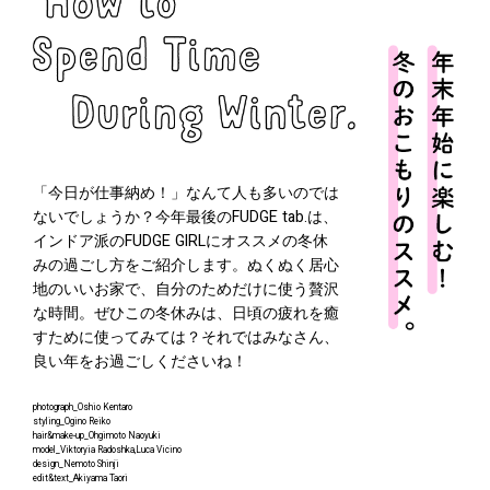
「今日が仕事納め！」なんて人も多いのでは
ないでしょうか？今年最後のFUDGE tab.は、
インドア派のFUDGE GIRLにオススメの冬休
みの過ごし方をご紹介します。ぬくぬく居心
地のいいお家で、自分のためだけに使う贅沢
な時間。ぜひこの冬休みは、日頃の疲れを癒
すために使ってみては？それではみなさん、
良い年をお過ごしくださいね！
photograph_Oshio Kentaro
styling_Ogino Reiko
hair&make-up_Ohgimoto Naoyuki
model_Viktoryia Radoshka,Luca Vicino
design_Nemoto Shinji
edit&text_Akiyama Taori