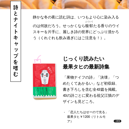
静かな冬の夜に読む詩は、いつもより心に染み入る
ふくいく
のは何故だろう。せっかくなら
馥郁
たる香りのウイ
スキーを片手に、麗しき詩の世界にどっぷり浸かろ
う（くれぐれも飲み過ぎにはご注意を！）。
じっくり読みたい
最果タヒの最新詩集
「果物ナイフの詩」「決壊」「つ
めたくてあかるい」など初収録、
書き下ろしを含む全43篇を掲載。
43の詩ごとに変わる祖父江慎のデ
ザインも見どころ。
「恋人たちはせーので光る」
最果タヒ￥1200（リトルモ
ア）