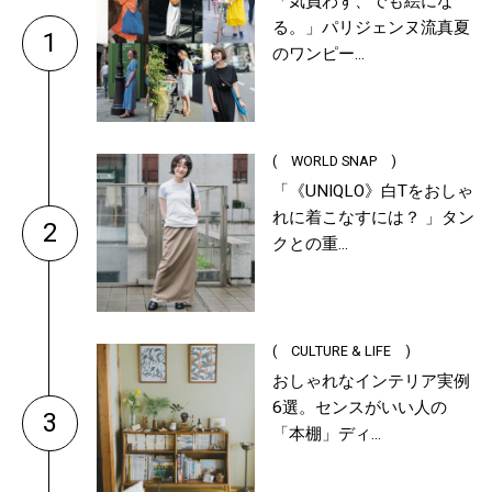
「気負わず、でも絵にな
る。」パリジェンヌ流真夏
1
のワンピー...
( WORLD SNAP )
「《UNIQLO》白Tをおしゃ
れに着こなすには？ 」タン
2
クとの重...
( CULTURE & LIFE )
おしゃれなインテリア実例
6選。センスがいい人の
3
「本棚」ディ...