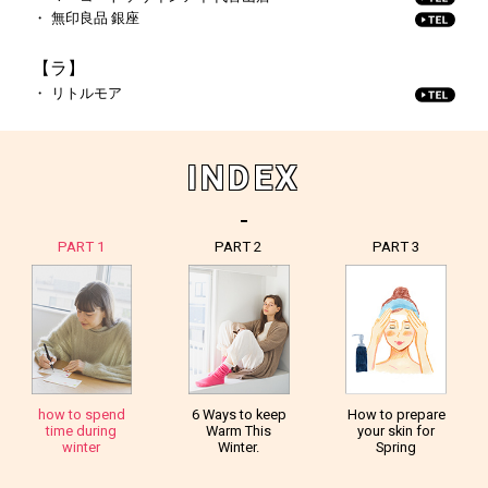
無印良品 銀座
【ラ】
リトルモア
INDEX
PART 1
PART 2
PART 3
how to spend
6 Ways to keep
How to prepare
time during
Warm This
your skin for
winter
Winter.
Spring