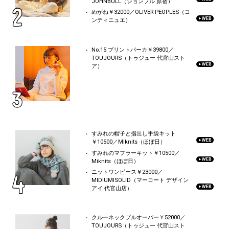
JOHNBULL（ジョンブル 原宿）
めがね￥32000／OLIVER PEOPLES（コ
ンティニュエ）
No.15 プリントパーカ￥39800／
TOUJOURS（トゥジュー 代官山スト
ア）
すみれの帽子と指出し手袋キット
￥10500／Miknits（ほぼ日）
すみれのマフラーキット￥10500／
Miknits（ほぼ日）
ニットワンピース￥23000／
MIDIUMISOLID（マーコート デザイン
アイ 代官山店）
クルーネックプルオーバー￥52000／
TOUJOURS（トゥジュー 代官山スト