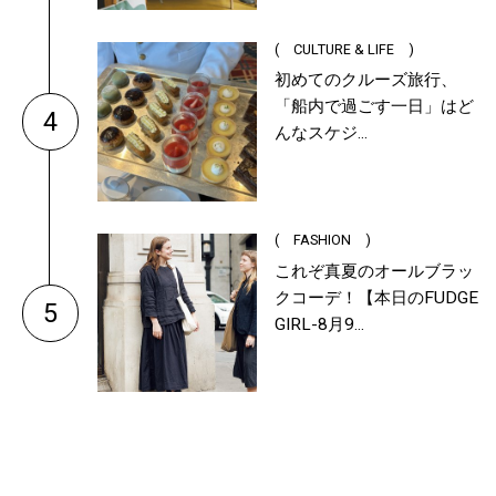
( CULTURE & LIFE )
初めてのクルーズ旅行、
「船内で過ごす一日」はど
4
んなスケジ...
( FASHION )
これぞ真夏のオールブラッ
クコーデ！【本日のFUDGE
5
GIRL-8月9...