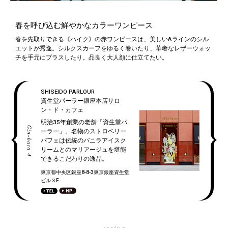
春を呼び込む鮮やかなカラーワンピース
春を先取りできる《ハイク》の赤ワンピースは、美しいAラインのシル
エットが秀逸。シルクスカーフをゆるく巻いたり、華奢なレザーウォッ
チを手元にプラスしたり。品良く大人顔に仕立てたい。
SHISEIDO PARLOUR
資生堂パーラー銀座本店サロ
ン・ド・カフェ
明治35年創業の老舗「資生堂パ
ーラー」。名物のストロベリー
パフェは
伝統のバニラアイスク
リームとのマリアージュを堪能
できるこだわりの逸品。
東京都中央区銀座8-8-3東京銀座資生堂
ビル３F