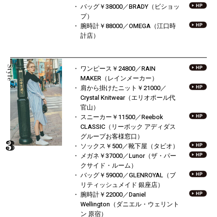
バッグ￥38000／BRADY（ビショッ
プ）
腕時計￥88000／OMEGA（江口時
計店）
ワンピース￥24800／
RAIN
MAKER（レインメーカー）
肩から掛けたニット￥21000／
Crystal Knitwear（エリオポール代
官山）
スニーカー￥11500／Reebok
CLASSIC
（リーボック アディダス
グループお客様窓口）
ソックス￥500／靴下屋（タビオ）
メガネ￥37000／
Lunor（ザ・パー
クサイド・ルーム）
バッグ￥59000／GLENROYAL
（ブ
リティッシュメイド 銀座店）
腕時計￥22000／Daniel
Wellington
（ダニエル・ウェリント
ン 原宿）