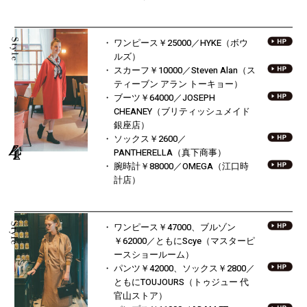
ワンピース￥25000／HYKE（ボウ
ルズ）
スカーフ￥10000／Steven Alan
（ス
ティーブン アラン トーキョー）
ブーツ￥64000／JOSEPH
CHEANEY
（ブリティッシュメイド
銀座店）
ソックス￥2600／
PANTHERELLA
（真下商事）
腕時計￥88000／OMEGA（江口時
計店）
ワンピース￥47000、ブルゾン
￥62000／
ともにScye（マスターピ
ースショールーム）
パンツ￥42000、ソックス￥2800／
ともにTOUJOURS（トゥジュー 代
官山ストア）