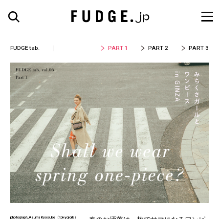
FUDGE tab.
PART 1
PART 2
PART 3
photograph_Azuma Kyosuke（tokyojork）