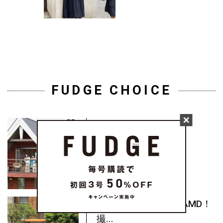
FUDGE CHOICE
どんな日常が理想？
《BESS》...
My Lovely Partner DAMD！
撮...