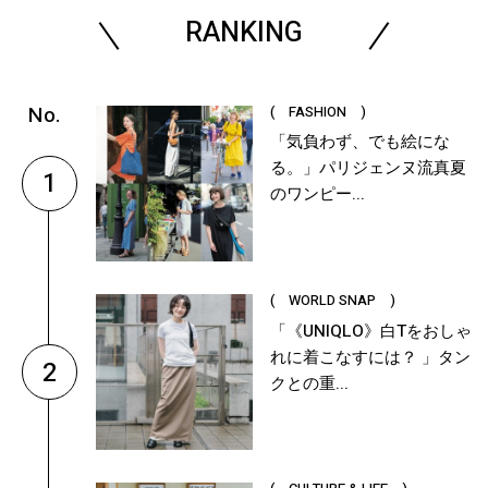
RANKING
( FASHION )
「気負わず、でも絵にな
る。」パリジェンヌ流真夏
1
のワンピー...
( WORLD SNAP )
「《UNIQLO》白Tをおしゃ
れに着こなすには？ 」タン
2
クとの重...