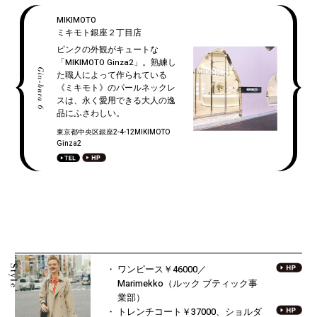
MIKIMOTO
ミキモト銀座２丁目店
ピンクの外観がキュートな
「MIKIMOTO Ginza2」。熟練し
た職人によって作られている
《ミキモト》のパールネックレ
スは、永く愛用できる大人の逸
品にふさわしい。
東京都中央区銀座2-4-12MIKIMOTO
Ginza2
ワンピース￥46000／
Marimekko（ルック ブティック事
業部）
トレンチコート￥37000、
ショルダ