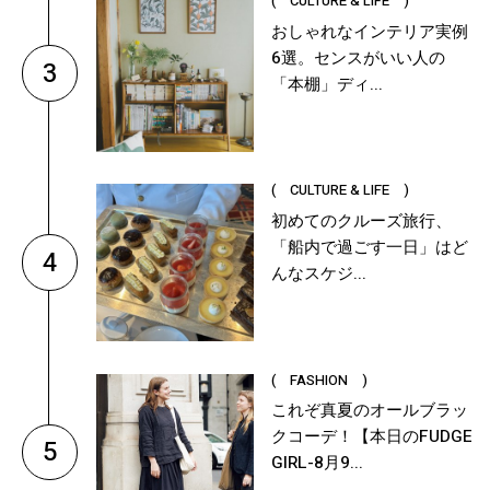
( CULTURE & LIFE )
おしゃれなインテリア実例
6選。センスがいい人の
3
「本棚」ディ...
( CULTURE & LIFE )
初めてのクルーズ旅行、
「船内で過ごす一日」はど
4
んなスケジ...
( FASHION )
これぞ真夏のオールブラッ
クコーデ！【本日のFUDGE
5
GIRL-8月9...