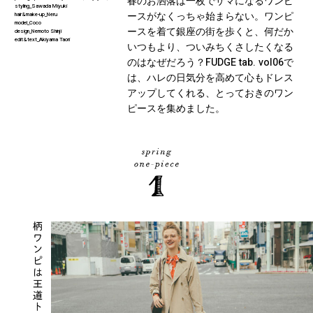
春のお洒落は一枚でサマになるワンピ
styling_Sawada Miyuki
ースがなくっちゃ始まらない。ワンピ
hair&make-up_Neru
model_Coco
ースを着て銀座の街を歩くと、何だか
design_Nemoto Shinji
edit&text_Akiyama Taori
いつもより、ついみちくさしたくなる
のはなぜだろう？FUDGE tab. vol06で
は、ハレの日気分を高めて心もドレス
アップしてくれる、とっておきのワン
ピースを集めました。