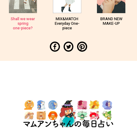
Shall we wear
MIX&MATCH
BRAND NEW
spring
Everyday One-
MAKE-UP
one-piece?
piece