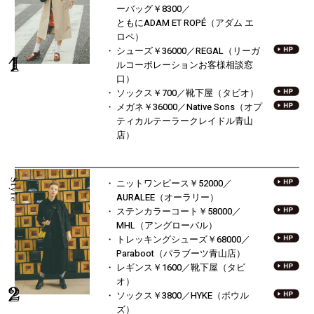
ーバッグ￥8300／
ともにADAM ET ROPÉ（アダム エ
ロペ）
シューズ￥36000／REGAL
（リーガ
ルコーポレーションお客様相談窓
口）
ソックス￥700／靴下屋（タビオ）
メガネ￥36000／Native Sons
（オプ
ティカルテーラークレイドル青山
店）
ニットワンピース￥52000／
AURALEE（オーラリー）
ステンカラーコート￥58000／
MHL（アングローバル）
トレッキングシューズ￥68000／
Paraboot（パラブーツ青山店）
レギンス￥1600／靴下屋（タビ
オ）
ソックス￥3800／HYKE（ボウル
ズ）