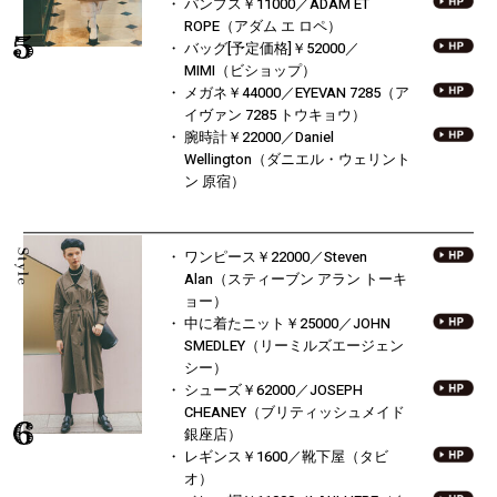
パンプス￥11000／
ADAM ET
ROPE（アダム エ ロペ）
バッグ[予定価格]￥52000／
MIMI（ビショップ）
メガネ￥44000／EYEVAN 7285
（ア
イヴァン 7285 トウキョウ）
腕時計￥22000／Daniel
Wellington
（ダニエル・ウェリント
ン 原宿）
ワンピース￥22000／Steven
Alan
（スティーブン アラン トーキ
ョー）
中に着たニット￥25000／JOHN
SMEDLEY
（リーミルズエージェン
シー）
シューズ￥62000／JOSEPH
CHEANEY
（ブリティッシュメイド
銀座店）
レギンス￥1600／靴下屋（タビ
オ）