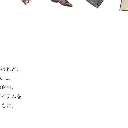
るけれど、
……。
の企画。
アイテムを
ともに、
。