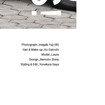
Photograph_Inagaki Yuji (W)
Hair & Make-up_Ito Satoshi
Model_Laura
Design_Nemoto Shinji
Styling & Edit_Yonekura Saya