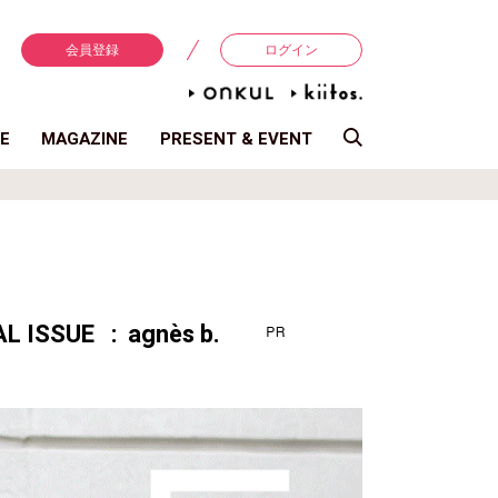
会員登録
ログイン
E
MAGAZINE
PRESENT & EVENT
L ISSUE : agnès b.