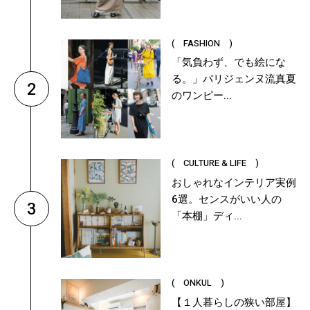
( FASHION )
「気負わず、でも絵にな
る。」パリジェンヌ流真夏
2
のワンピー...
( CULTURE & LIFE )
おしゃれなインテリア実例
6選。センスがいい人の
3
「本棚」ディ...
( ONKUL )
【１人暮らしの狭い部屋】