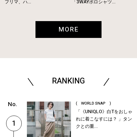
フリマ、ハ...
「3WAYポロシャツ...
MORE
RANKING
( WORLD SNAP )
「《UNIQLO》白Tをおしゃ
れに着こなすには？ 」タン
1
クとの重...