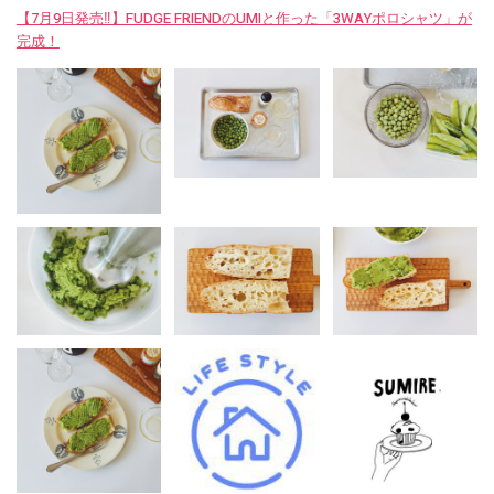
【7月9日発売‼︎】FUDGE FRIENDのUMIと作った「3WAYポロシャツ」が
完成！