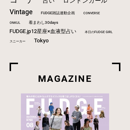
コーデ
ロンドンガール
占い
Vintage
FUDGE雑誌連動企画
CONVERSE
着まわし30days
ONKUL
FUDGE.jp12星座×血液型占い
本日のFUDGE GIRL
Tokyo
スニーカー
MAGAZINE