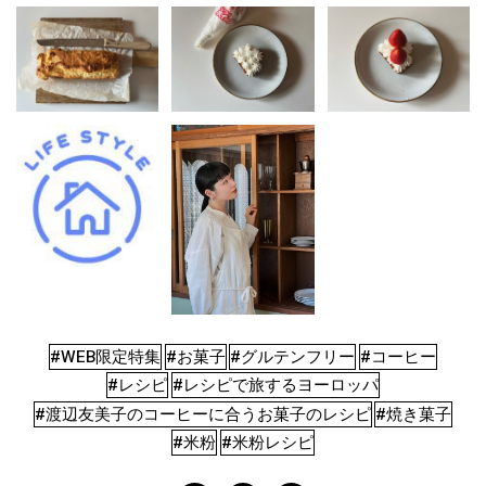
#WEB限定特集
#お菓子
#グルテンフリー
#コーヒー
#レシピ
#レシピで旅するヨーロッパ
#渡辺友美子のコーヒーに合うお菓子のレシピ
#焼き菓子
#米粉
#米粉レシピ