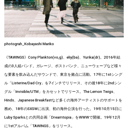
photograh_Kobayashi Mariko
《TAWINGS》Cony Plankton(vo,g)、eliy(ba)、Yurika(dr)。2016年結
成の3人組バンド。ガレージ、ポストパンク、ニューウェーブなど様々
な要素を飲み込んだサウンドで、東京を拠点に活動。17年に1stシング
ル「Listerine/Dad Cry」を7インチでリリース、その後18年に2ndシン
グル「Invisible/UTM」をカセットでリリース。The Lemon Twigs、
Hinds、Japanese Breakfastなど多くの海外アーティストのサポートを
務め、18年のSXSWに出演、初の海外公演を行った。19年10月15日に
Luby Sparksとの共同企画「Dreamtopia」をWWWで開催。19年12月
に1stアルバム「TAWINGS」をリリース。