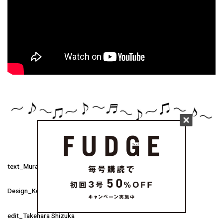
text_Murao Yasuo
Design_Koinuma Kenichi
edit_Takehara Shizuka