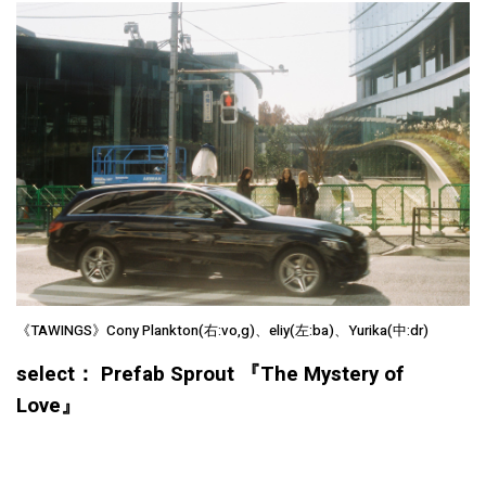
《TAWINGS》Cony Plankton(右:vo,g)、eliy(左:ba)、Yurika(中:dr)
select： Prefab Sprout 『The Mystery of
Love』