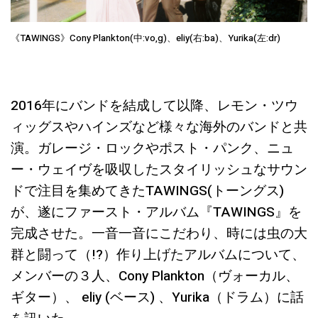
《TAWINGS》Cony Plankton(中:vo,g)、eliy(右:ba)、Yurika(左:dr)
2016年にバンドを結成して以降、レモン・ツウ
ィッグスやハインズなど様々な海外のバンドと共
演。ガレージ・ロックやポスト・パンク、ニュ
ー・ウェイヴを吸収したスタイリッシュなサウン
ドで注目を集めてきたTAWINGS(トーングス)
が、遂にファースト・アルバム『TAWINGS』を
完成させた。一音一音にこだわり、時には虫の大
群と闘って（!?）作り上げたアルバムについて、
メンバーの３人、Cony Plankton（ヴォーカル、
ギター）、 eliy (ベース) 、Yurika（ドラム）に話