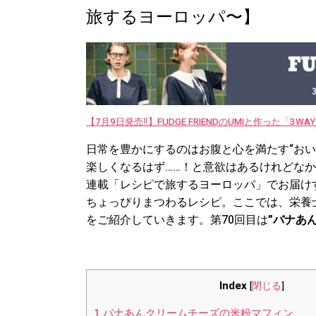
旅するヨーロッパ〜】
【7月9日発売‼︎】FUDGE FRIENDのUMIと作った「3
日常を豊かにするのはお腹と心を満たす“お
楽しくなるはず……！と意欲はあるけれどなか
連載「レシピで旅するヨーロッパ」でお届け
ちょっぴりまつわるレシピ。ここでは、栄養
をご紹介していきます。第70回目は
”バナあ
Index
[
閉じる
]
1
バナあんクリームチーズの米粉マフィン