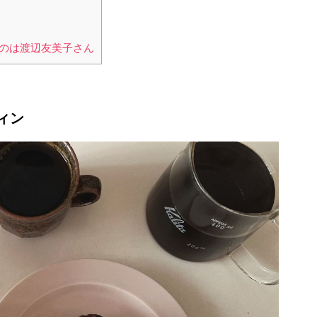
のは渡辺友美子さん
ィン