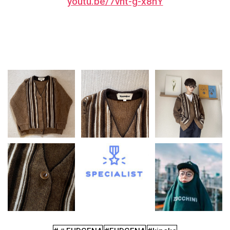
youtu.be/7vnt-g-x8hY