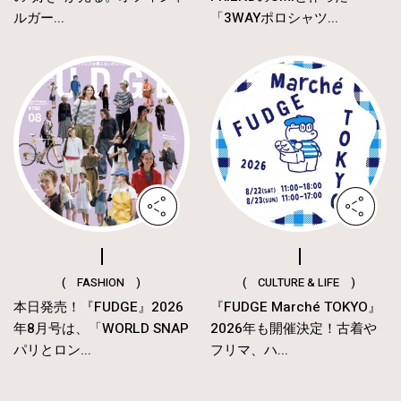
ルガー...
「3WAYポロシャツ...
( FASHION )
( CULTURE & LIFE )
本日発売！『FUDGE』2026
『FUDGE Marché TOKYO』
年8月号は、「WORLD SNAP
2026年も開催決定！古着や
パリとロン...
フリマ、ハ...