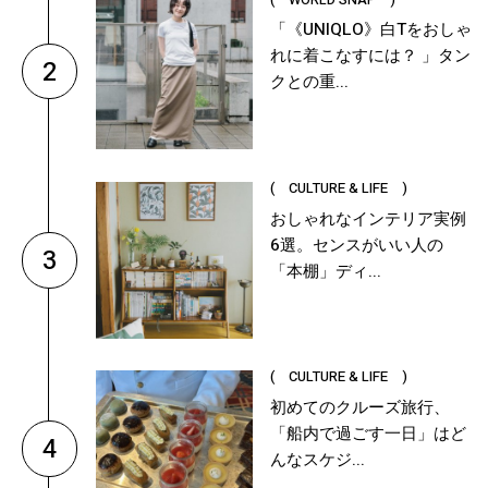
「《UNIQLO》白Tをおしゃ
れに着こなすには？ 」タン
2
クとの重...
( CULTURE & LIFE )
おしゃれなインテリア実例
6選。センスがいい人の
3
「本棚」ディ...
( CULTURE & LIFE )
初めてのクルーズ旅行、
「船内で過ごす一日」はど
4
んなスケジ...