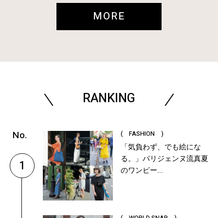
MORE
RANKING
( FASHION )
「気負わず、でも絵にな
る。」パリジェンヌ流真夏
1
のワンピー...
( WORLD SNAP )