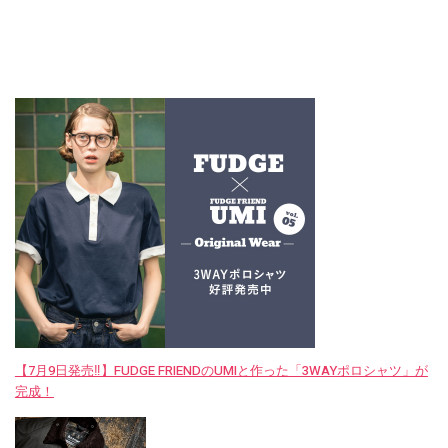
【7月9日発売‼︎】FUDGE FRIENDのUMIと作った「3WAYポロシャツ」が
完成！