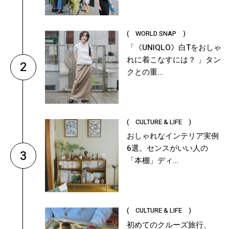
( WORLD SNAP )
「《UNIQLO》白Tをおしゃ
れに着こなすには？ 」タン
2
クとの重...
( CULTURE & LIFE )
おしゃれなインテリア実例
6選。センスがいい人の
3
「本棚」ディ...
( CULTURE & LIFE )
初めてのクルーズ旅行、