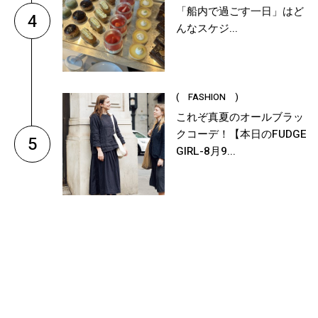
「船内で過ごす一日」はど
4
んなスケジ...
( FASHION )
これぞ真夏のオールブラッ
クコーデ！【本日のFUDGE
5
GIRL-8月9...